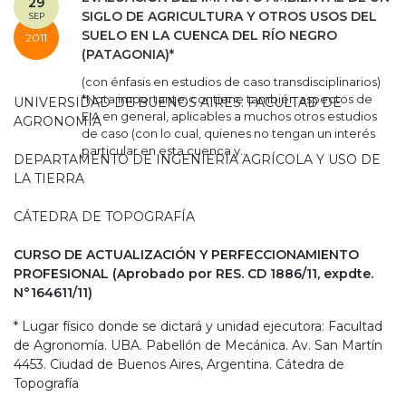
29
SIGLO DE AGRICULTURA Y OTROS USOS DEL
SEP
SUELO EN LA CUENCA DEL RÍO NEGRO
2011
(PATAGONIA)*
(con énfasis en estudios de caso transdisciplinarios)
*Nota importante: contiene también aspectos de
UNIVERSIDAD DE BUENOS AIRES. FACULTAD DE
EIA en general, aplicables a muchos otros estudios
AGRONOMÍA
de caso (con lo cual, quienes no tengan un interés
particular en esta cuenca y...
DEPARTAMENTO DE INGENIERÍA AGRÍCOLA Y USO DE
LA TIERRA
CÁTEDRA DE TOPOGRAFÍA
CURSO DE ACTUALIZACIÓN Y PERFECCIONAMIENTO
PROFESIONAL (Aprobado por RES. CD 1886/11, expdte.
N°164611/11)
* Lugar físico donde se dictará y unidad ejecutora: Facultad
de Agronomía. UBA. Pabellón de Mecánica. Av. San Martín
4453. Ciudad de Buenos Aires, Argentina. Cátedra de
Topografía