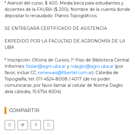
* Arancel del curso: $ 400. Media beca para estudiantes y
docentes de la FAUBA ($ 200). Nombre de la cuenta donde
depositar lo recaudado: Planos Topográficos
SE ENTREGARÁ CERTIFICADO DE ASISTENCIA
EXPEDIDO POR LA FACULTAD DE AGRONOMÍA DE LA
UBA
* Inscripción: Oficina de Cursos, 1º Piso de Biblioteca Central.
Informes:
fsolari@agro.uba.ar
y
ndaglio@agro.uba.ar
(por
favor, incluir CC
irenewais@fibertel.com.ar
). Cátedra de
Topografía, tel: 011-4524-8008 / 4017 (de no poder
comunicarse, por favor llamar al celular de Norma Daglio
dela cátedra, 15-5754 8304)
COMPARTIR