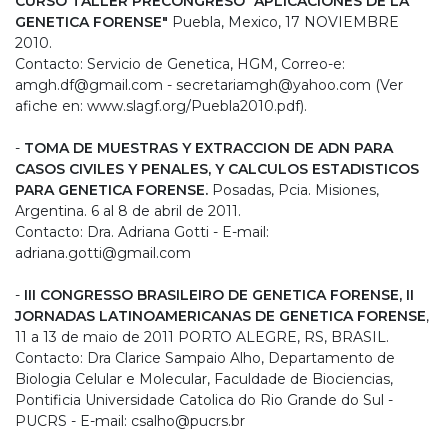
CURSO TALLER PRECONGRESO "APLICACIONES DE LA
GENETICA FORENSE"
Puebla, Mexico, 17 NOVIEMBRE
2010.
Contacto: Servicio de Genetica, HGM, Correo-e:
amgh.df@gmail.com - secretariamgh@yahoo.com (Ver
afiche en: www.slagf.org/Puebla2010.pdf).
-
TOMA DE MUESTRAS Y EXTRACCION DE ADN PARA
CASOS CIVILES Y PENALES, Y CALCULOS ESTADISTICOS
PARA GENETICA FORENSE.
Posadas, Pcia. Misiones,
Argentina. 6 al 8 de abril de 2011.
Contacto: Dra. Adriana Gotti - E-mail:
adriana.gotti@gmail.com
-
III CONGRESSO BRASILEIRO DE GENETICA FORENSE, II
JORNADAS LATINOAMERICANAS DE GENETICA FORENSE
,
11 a 13 de maio de 2011 PORTO ALEGRE, RS, BRASIL.
Contacto: Dra Clarice Sampaio Alho, Departamento de
Biologia Celular e Molecular, Faculdade de Biociencias,
Pontificia Universidade Catolica do Rio Grande do Sul -
PUCRS - E-mail: csalho@pucrs.br