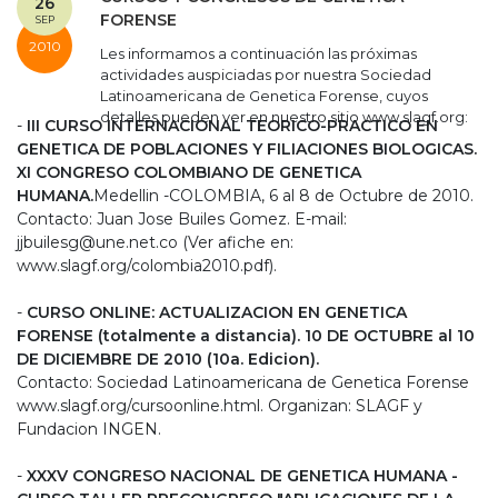
26
FORENSE
SEP
2010
Les informamos a continuación las próximas
actividades auspiciadas por nuestra Sociedad
Latinoamericana de Genetica Forense, cuyos
detalles pueden ver en nuestro sitio www.slagf.org:
-
III CURSO INTERNACIONAL TEORICO-PRACTICO EN
GENETICA DE POBLACIONES Y FILIACIONES BIOLOGICAS.
XI CONGRESO COLOMBIANO DE GENETICA
HUMANA.
Medellin -COLOMBIA, 6 al 8 de Octubre de 2010.
Contacto: Juan Jose Builes Gomez. E-mail:
jjbuilesg@une.net.co (Ver afiche en:
www.slagf.org/colombia2010.pdf).
-
CURSO ONLINE: ACTUALIZACION EN GENETICA
FORENSE (totalmente a distancia). 10 DE OCTUBRE al 10
DE DICIEMBRE DE 2010 (10a. Edicion).
Contacto: Sociedad Latinoamericana de Genetica Forense
www.slagf.org/cursoonline.html. Organizan: SLAGF y
Fundacion INGEN.
-
XXXV CONGRESO NACIONAL DE GENETICA HUMANA -