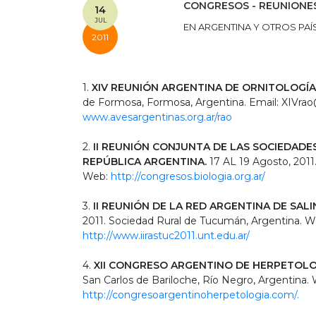
CONGRESOS - REUNIONES
14
JUL
EN ARGENTINA Y OTROS PAÍ
2011
1.
XIV REUNIÓN ARGENTINA DE ORNITOLOGÍA
de Formosa, Formosa, Argentina. Email: XIVr
www.avesargentinas.org.ar/rao
2.
II REUNIÓN CONJUNTA DE LAS SOCIEDADES
REPÚBLICA ARGENTINA.
17 AL 19 Agosto, 2011.
Web:
http://congresos.biologia.org.​ar/
3.
II REUNIÓN DE LA RED ARGENTINA DE SALI
2011. Sociedad Rural de Tucumán, Argentina. W
http://www.iirastuc2011.unt.ed​u.ar/
4.
XII CONGRESO ARGENTINO DE HERPETOLO
San Carlos de Bariloche, Río Negro, Argentina.
http://congresoargentinoherpet​ologia.com/.