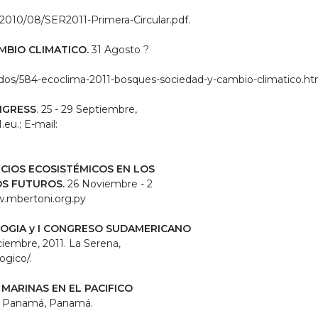
2010/08/SER2011​-Primera-Circular.pdf.
AMBIO CLIMATICO.
31 Agosto ?
acados/584-eco​clima-2011-bosques-sociedad-y-​cambio-climatico.ht
NGRESS
. 25 - 29 Septiembre,
eu.; E-mail:
CIOS ECOSISTÉMICOS EN LOS
OS FUTUROS.
26 Noviembre - 2
w.mbertoni.org.py
OGIA y I CONGRESO SUDAMERICANO
iembre, 2011. La Serena,
ogico/.
MARINAS EN EL PACIFICO
 de Panamá, Panamá.