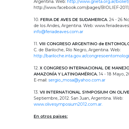
Argentina. Web:
http://www.grieta.org.ar/bioli​ef/
http://www.facebook.com/pages/​BIOLIEF-2011
10.
FERIA DE AVES DE SUDAMERICA
. 24 - 26 N
de los Andes, Argentina. Web: www.feriadeaves.
info@feriadeaves.com.ar
11.
VIII CONGRESO ARGENTINO de ENTOMOL
C. de Bariloche, Río Negro, Argentina. Web:
http://bariloche.inta.gov.ar/c​ongresoentomolog
12.
X CONGRESO INTERNACIONAL DE MANEJO 
AMAZONÍA Y LATINOAMÉRICA.
14 - 18 Mayo, 20
E-mail:
sergio_mosa@yahoo.com.ar
13.
VII INTERNATIONAL SYMPOSIUM ON OLI
Septiembre, 2012. San Juan, Argentina. Web:
www.olivesymposium2012.com.ar.
En otros paises: