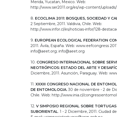
Merida, Yucatan, Mexico. Web:
http://www.ser2011.org/es/wp-c​ontent/uploads/
8.
ECOCLIMA 2011: BOSQUES, SOCIEDAD Y C
2 Septiembre, 2011. Valdivia, Chile. Web:
http://www.infor.cl/es/noticia​s-infor/128-dest
9.
EUROPEAN ECOLOGICAL FEDERATION CO
2011. Ávila, España. Web: www.eefcongress 2011.
info@aeet.org; info@aeet.org
10.
CONGRESO INTERNACIONAL SOBRE SERVI
NEOTRÓPICOS: ESTADO DEL ARTE Y DESAFÍ
Diciembre, 2011. Asunción, Paraguay. Web: ww
11.
XXXIII CONGRESO NACIONAL DE ENTOMOL
DE ENTOMOLOGIA.
30 de noviembre - 2 de Dic
Chile. Web: http://www.inia.cl/congresoent​omol
12.
V SIMPOSIO REGIONAL SOBRE TORTUGAS 
SUBORIENTAL
. 1 - 2 Diciembre, 2011. Ciudad