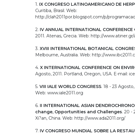
1.
IX CONGRESO LATINOAMERICANO DE HER
Curitiba, Brasil. Web:
http://clah2011por.blogspot.co​m/p/programacao
2.
IV ANNUAL INTERNATIONAL CONFERENCE
2011. Atenas, Grecia. Web: http://www.atiner.gr/
3.
XVIII INTERNATIONAL BOTANICAL CONGRE
Melbourne, Australia. Web: http://www.ibc2011.
4.
X INTERNATIONAL CONFERENCE ON ENVI
Agosto, 2011. Portland, Oregon, USA. E-mail: 
5.
VIII IALE WORLD CONGRESS
. 18 - 23 Agosto,
Web: www.iale2011.org
6.
II INTERNATIONAL ASIAN DENDROCHRONO
change, Opportunities and Challenges
. 20 -
Xi?an, China. Web: http://www.ada2011.org/
7.
IV CONGRESO MUNDIAL SOBRE LA RESTA