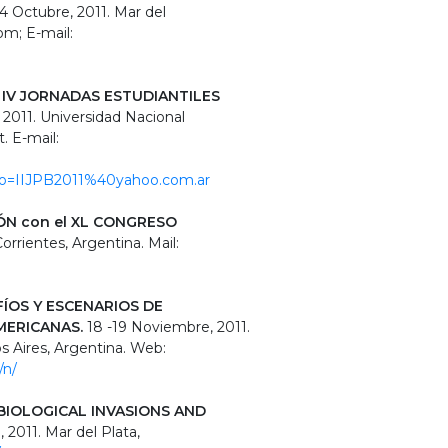
14 Octubre, 2011. Mar del
om; E-mail:
 IV JORNADAS ESTUDIANTILES
 2011. Universidad Nacional
. E-mail:
to=IIJPB2011%40yah​oo.com.ar
IÓN con el XL CONGRESO
rrientes, Argentina. Mail:
FÍOS Y ESCENARIOS DE
MERICANAS.
18 -19 Noviembre, 2011.
s Aires, Argentina. Web:
/n/
 BIOLOGICAL INVASIONS AND
, 2011. Mar del Plata,