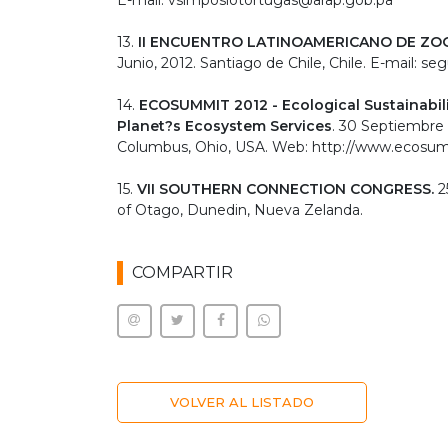
E-mail: vsimposiotortugas@arap.gob.pa
13.
II ENCUENTRO LATINOAMERICANO DE ZO
Junio, 2012. Santiago de Chile, Chile. E-mail: 
14.
ECOSUMMIT 2012 - Ecological Sustainabili
Planet?s Ecosystem Services
. 30 Septiembre 
Columbus, Ohio, USA. Web: http://www.ecosum
15.
VII SOUTHERN CONNECTION CONGRESS.
25
of Otago, Dunedin, Nueva Zelanda.
COMPARTIR
VOLVER AL LISTADO