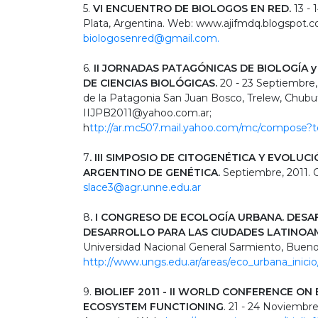
5.
VI ENCUENTRO DE BIOLOGOS EN RED.
13 - 
Plata, Argentina. Web: www.ajifmdq.blogspot.c
biologosenred@gmail.com.
6.
II JORNADAS PATAGÓNICAS DE BIOLOGÍA y
DE CIENCIAS BIOLÓGICAS.
20 - 23 Septiembre,
de la Patagonia San Juan Bosco, Trelew, Chubut
IIJPB2011@yahoo.com.ar;
h
ttp://ar.mc507.mail.yahoo.com​/mc/compose?
7
. III SIMPOSIO DE CITOGENÉTICA Y EVOLUC
ARGENTINO DE GENÉTICA.
Septiembre, 2011. Co
slace3@agr.unne.edu.ar
8
. I CONGRESO DE ECOLOGÍA URBANA. DESA
DESARROLLO PARA LAS CIUDADES LATINOA
Universidad Nacional General Sarmiento, Bueno
http://www.ungs.edu.ar/areas/e​co_urbana_inicio
9.
BIOLIEF 2011 - II WORLD CONFERENCE ON
ECOSYSTEM FUNCTIONING
. 21 - 24 Noviembre