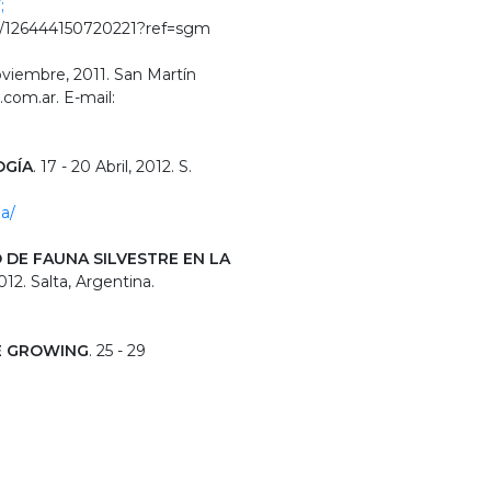
;
/126444150720221?r​ef=sgm
oviembre, 2011. San Martín
com.ar. E-mail:
OGÍA
. 17 - 20 Abril, 2012. S.
ia/
DE FAUNA SILVESTRE EN LA
12. Salta, Argentina.
VE GROWING
. 25 - 29